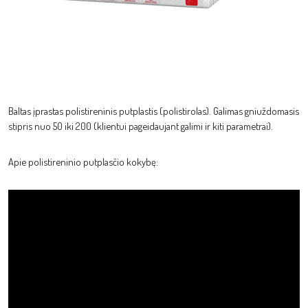
Baltas įprastas polistireninis putplastis (polistirolas). Galimas gniuždomasis
stipris nuo 50 iki 200 (klientui pageidaujant galimi ir kiti parametrai).
Apie polistireninio putplasčio kokybę: