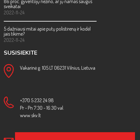
86 proc. gyventojų nežino, ar jų namas saugus
sveikatai
2022-11-24
5 dažniausi mitai apie putų polistireną ir kodėl
jais tikime?
2022-11-24
SUSISIEKITE
Vakarinė g. 105 LT 06231 Vilnius, Lietuva
+370 5 232 24 98
Pr - Pn 7:30 - 16:30 val.
www.skv.lt