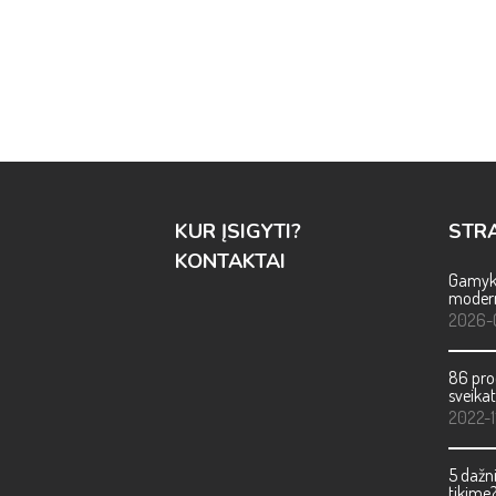
KUR ĮSIGYTI?
STRA
KONTAKTAI
Gamykl
modern
2026-
86 pro
sveikat
2022-1
5 dažni
tikime