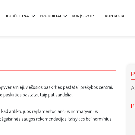
KODĖL ETNA
PRODUKTAI
KUR ĮSIGYTI?
KONTAKTAI
P
yvenamieji, viešosios paskirties pastatai: prekybos centrai,
A
o paskirties pastatai, taip pat sandėliai.
P
ip, kad atitiktų juos reglamentuojančius normatyvinius
riešgaisrinės saugos rekomendacijas, taisykles bei norminius