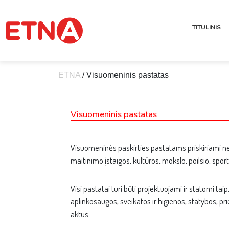
TITULINIS
ETNA
/
Visuomeninis pastatas
Visuomeninis pastatas
Visuomeninės paskirties pastatams priskiriami neg
maitinimo įstaigos, kultūros, mokslo, poilsio, sport
Visi pastatai turi būti projektuojami ir statomi ta
aplinkosaugos, sveikatos ir higienos, statybos, p
aktus.