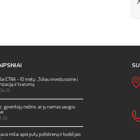
IPSNIAI
SU
ai ETNA – 10 metų: „Toliau investuosime į
izaciją ir tvarumą
04-15
c. gyventojų nežino, ar jų namas saugus
ai
1-24
ausi mitai apie putų polistireną ir kodėl jais
?