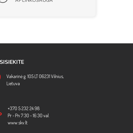
APLINKOSAUGA
SISIEKITE
Vakarinė g. 105 LT 06231 Vilnius,
Lietuva
+370 5 232 24 98
Pr - Pn 7:30 - 16:30 val.
www.skv.lt