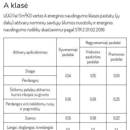
A klasė
2
U(A) (W/(m
K)) vertės A energinio naudingumo klasės pastatų (jų
dalių) atitvarų norminių savitųjų šilumos nuostolių ir energinio
naudingumo rodiklių skaičiavimui pagal STR 2.01.02:2016
Negyvenamieji pastatai
Gyvenamieji
Viešosios
Atitvarų apibūdinimas
Pramonės
pastatai
paskirties
pastatai
pastatai
Stogai
0,14
0,15
0,19
Perdangos
Šildomų patalpų atitvaros,
kurios ribojasi su gruntu
0,16
0,18
0,25
Perdangos virš nešildomų rusių
ir pogrindžių
Sienos
0,15
0,18
0,22
Langai, stoglangiai, švieslangiai
1,0
1,2
1,4