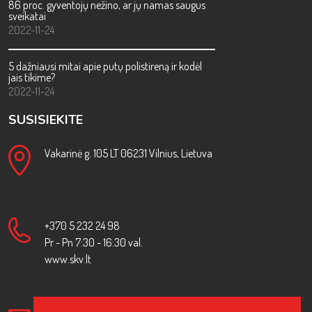
86 proc. gyventojų nežino, ar jų namas saugus
sveikatai
2022-11-24
5 dažniausi mitai apie putų polistireną ir kodėl
jais tikime?
2022-11-24
SUSISIEKITE
Vakarinė g. 105 LT 06231 Vilnius, Lietuva
+370 5 232 24 98
Pr - Pn 7:30 - 16:30 val.
www.skv.lt