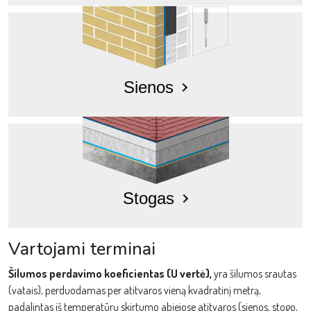
Sienos
Stogas
Vartojami terminai
Šilumos perdavimo koeficientas (U vertė),
yra šilumos srautas
(vatais), perduodamas per atitvaros vieną kvadratinį metrą,
padalintas iš temperatūrų skirtumo abiejose atitvaros (sienos, stogo,