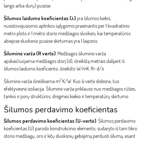
lango arba durų) pusėse.
Šilumos laidumo koeficientas (λ)
yra šilumos kiekis,
nusistovėjusiomis aplinkos sąlygomis praeinantis per 1 kvadratinio
metro ploto ir 1 metro storio medžiagos sluoksnį, kai temperatūros
abiejose sluoksnio pusėse skirtumas yra 1 laipsnis.
Šiluminė varža (R vertė)
. Medžiagos šiluminė varža
apskaičiuojama medžiagos storį (d), išreikštą metrais dalijant iš
šilumos laidumo koeficiento, išreikšto W/mK: R= d/λ
2
Šiluminė varža išreiškiama m
K/W. Kuo ši vertė didesnė, tuo
efektyvesnė izoliacija. Šiluminė varža priklauso nuo medžiagos rūšies,
tankio ir porų struktūros, drėgmės kiekio ir temperatūrų skirtumo.
Šilumos perdavimo koeficientas
Šilumos perdavimo koeficientas (U-vertė)
. Šilumos perdavimo
koeficientas (U) parodo konstrukcinio elemento, sudaryto iš tam tikro
storio medžiagų, oro ir kitų sluoksnių gebėjimą perduoti šilumą, esant