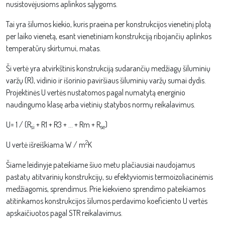
nusistovėjusioms aplinkos sąlygoms.
Tai yra šilumos kiekio, kuris praeina per konstrukcijos vienetinį plotą
per laiko vienetą, esant vienetiniam konstrukciją ribojančių aplinkos
temperatūrų skirtumui, matas.
Ši vertė yra atvirkštinis konstrukciją sudarančių medžiagų šiluminių
varžų (R), vidinio ir išorinio paviršiaus šiluminių varžų sumai dydis.
Projektinės U vertės nustatomos pagal numatytą energinio
naudingumo klasę arba vietinių statybos normų reikalavimus.
U= 1 / (R
+ R1 + R3 + … + Rm + R
)
si
se
2
U vertė išreiškiama W / m
K
Šiame leidinyje pateikiame šiuo metu plačiausiai naudojamus
pastatų atitvarinių konstrukcijų, su efektyviomis termoizoliacinėmis
medžiagomis, sprendimus. Prie kiekvieno sprendimo pateikiamos
atitinkamos konstrukcijos šilumos perdavimo koeficiento U vertės
apskaičiuotos pagal STR reikalavimus.