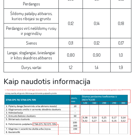
Perdangos
Šildomų patalpų atitvaros,
kurios ribojasi su gruntu
0,12
0,14
0,18
Perdangos virš nešildomų rusių
ir pogrindžių
Sienos
0,11
0,12
0,17
Langai, stoglangiai, švieslangiai
0,80
0,90
1,0
ir kitos skaidrios atitvaros
Durys, vartai
1,2
1,4
1,9
Kaip naudotis informacija