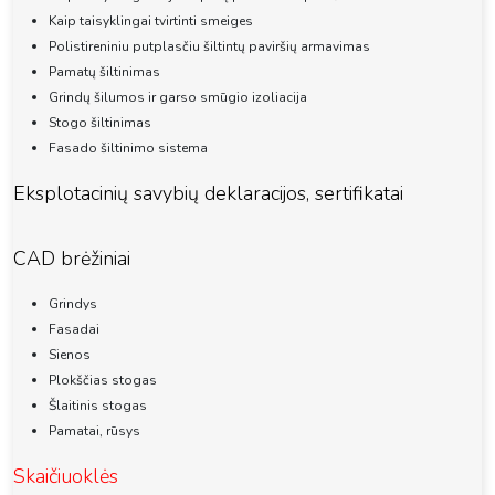
Kaip taisyklingai tvirtinti smeiges
Polistireniniu putplasčiu šiltintų paviršių armavimas
Pamatų šiltinimas
Grindų šilumos ir garso smūgio izoliacija
Stogo šiltinimas
Fasado šiltinimo sistema
Eksplotacinių savybių deklaracijos, sertifikatai
CAD brėžiniai
Grindys
Fasadai
Sienos
Plokščias stogas
Šlaitinis stogas
Pamatai, rūsys
Skaičiuoklės