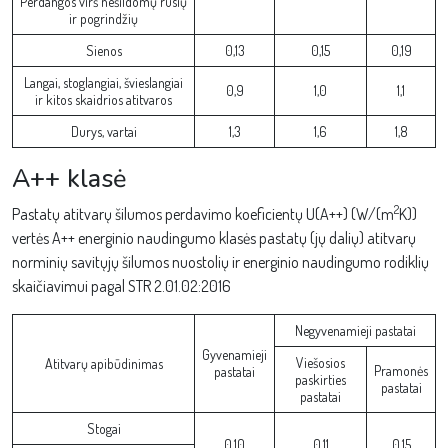
Perdangos virš nešildomų rusių
ir pogrindžių
Sienos
0,13
0,15
0,19
Langai, stoglangiai, švieslangiai
0,9
1,0
1,1
ir kitos skaidrios atitvaros
Durys, vartai
1,3
1,6
1,8
A++ klasė
2
Pastatų atitvarų šilumos perdavimo koeficientų U(A++) (W/(m
K))
vertės A++ energinio naudingumo klasės pastatų (jų dalių) atitvarų
norminių savitųjų šilumos nuostolių ir energinio naudingumo rodiklių
skaičiavimui pagal STR 2.01.02:2016
Negyvenamieji pastatai
Gyvenamieji
Viešosios
Atitvarų apibūdinimas
Pramonės
pastatai
paskirties
pastatai
pastatai
Stogai
0,10
0,11
0,15