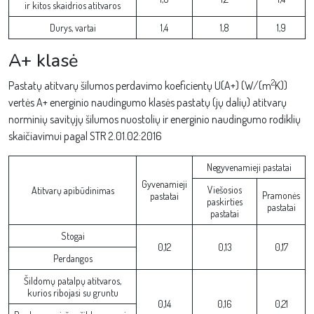
ir kitos skaidrios atitvaros
Durys, vartai
1,4
1,8
1,9
A+ klasė
2
Pastatų atitvarų šilumos perdavimo koeficientų U(A+) (W/(m
K))
vertės A+ energinio naudingumo klasės pastatų (jų dalių) atitvarų
norminių savitųjų šilumos nuostolių ir energinio naudingumo rodiklių
skaičiavimui pagal STR 2.01.02:2016
Negyvenamieji pastatai
Gyvenamieji
Viešosios
Atitvarų apibūdinimas
Pramonės
pastatai
paskirties
pastatai
pastatai
Stogai
0,12
0,13
0,17
Perdangos
Šildomų patalpų atitvaros,
kurios ribojasi su gruntu
0,14
0,16
0,21