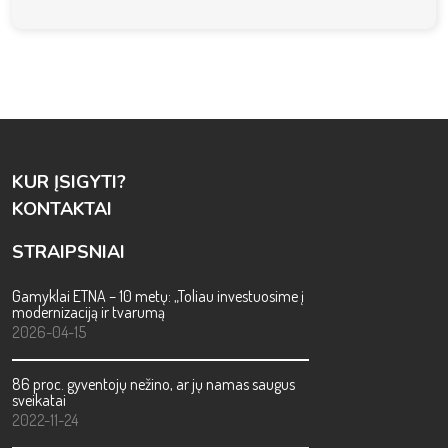
KUR ĮSIGYTI?
KONTAKTAI
STRAIPSNIAI
Gamyklai ETNA – 10 metų: „Toliau investuosime į
modernizaciją ir tvarumą
2026-04-15
86 proc. gyventojų nežino, ar jų namas saugus
sveikatai
2022-11-24