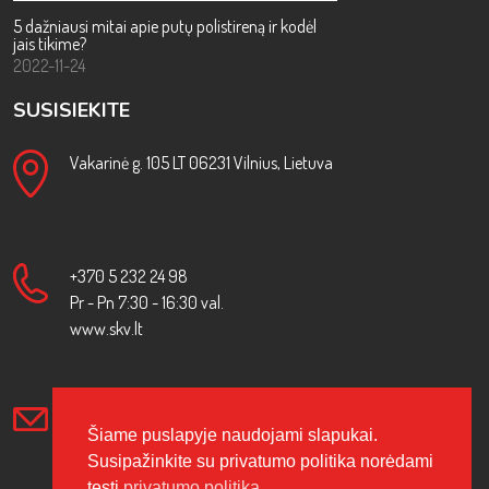
5 dažniausi mitai apie putų polistireną ir kodėl
jais tikime?
2022-11-24
SUSISIEKITE
Vakarinė g. 105 LT 06231 Vilnius, Lietuva
+370 5 232 24 98
Pr - Pn 7:30 - 16:30 val.
www.skv.lt
info [at] skv.lt
Šiame puslapyje naudojami slapukai.
Susipažinkite su privatumo politika norėdami
tęsti
privatumo politika.