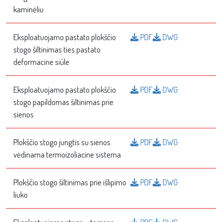
kaminėliu
Eksploatuojamo pastato plokščio
PDF
DWG
stogo šiltinimas ties pastato
deformacine siūle
Eksploatuojamo pastato plokščio
PDF
DWG
stogo papildomas šiltinimas prie
sienos
Plokščio stogo jungtis su sienos
PDF
DWG
vėdinama termoizoliacine sistema
Plokščio stogo šiltinimas prie išlipimo
PDF
DWG
liuko