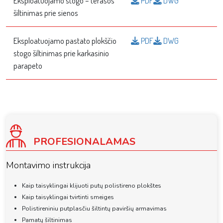
Eksploatuojamo stogo – terasos
PDF
DWG
šiltinimas prie sienos
Eksploatuojamo pastato plokščio
PDF
DWG
stogo šiltinimas prie karkasinio
parapeto
PROFESIONALAMAS
Montavimo instrukcija
Kaip taisyklingai klijuoti putų polistireno plokštes
Kaip taisyklingai tvirtinti smeiges
Polistireniniu putplasčiu šiltintų paviršių armavimas
Pamatų šiltinimas