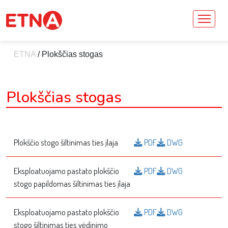
ETNA
/
Plokščias stogas
Plokščias stogas
Plokščio stogo šiltinimas ties įlaja
PDF
DWG
Eksploatuojamo pastato plokščio
PDF
DWG
stogo papildomas šiltinimas ties įlaja
Eksploatuojamo pastato plokščio
PDF
DWG
stogo šiltinimas ties vėdinimo