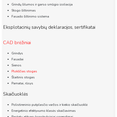
Grindų šilumos ir garso smūgio izoliacija
Stogo šiltinimas
Fasado šiltinimo sistema
Eksplotacinių savybių deklaracijos, sertifikatai
CAD brėžiniai
Grindys
Fasadai
Sienos
Plokščias stogas
Šlaitinis stogas
Pamatai, rūsys
Skaičiuoklės
Polistireninio putplasčio varžos ir kiekio skaičiuoklė
Energetinio efektyvumo klasės skaičiavimas
Pastatų atitvarų konstrukciniai sprendimai