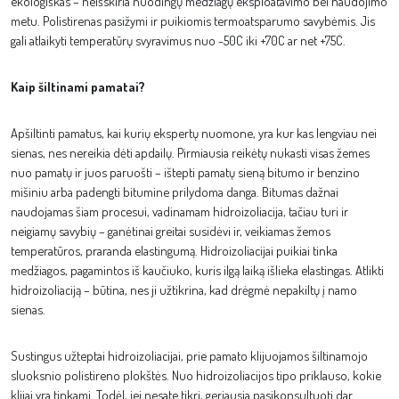
ekologiškas – neišskiria nuodingų medžiagų eksploatavimo bei naudojimo
metu. Polistirenas pasižymi ir puikiomis termoatsparumo savybėmis. Jis
gali atlaikyti temperatūrų svyravimus nuo -50C iki +70C ar net +75C.
Kaip šiltinami pamatai?
Apšiltinti pamatus, kai kurių ekspertų nuomone, yra kur kas lengviau nei
sienas, nes nereikia dėti apdailų. Pirmiausia reikėtų nukasti visas žemes
nuo pamatų ir juos paruošti – ištepti pamatų sieną bitumo ir benzino
mišiniu arba padengti bitumine prilydoma danga. Bitumas dažnai
naudojamas šiam procesui, vadinamam hidroizoliacija, tačiau turi ir
neigiamų savybių – ganėtinai greitai susidėvi ir, veikiamas žemos
temperatūros, praranda elastingumą. Hidroizoliacijai puikiai tinka
medžiagos, pagamintos iš kaučiuko, kuris ilgą laiką išlieka elastingas. Atlikti
hidroizoliaciją – būtina, nes ji užtikrina, kad drėgmė nepakiltų į namo
sienas.
Sustingus užteptai hidroizoliacijai, prie pamato klijuojamos šiltinamojo
sluoksnio polistireno plokštės. Nuo hidroizoliacijos tipo priklauso, kokie
klijai yra tinkami. Todėl, jei nesate tikri, geriausia pasikonsultuoti dar