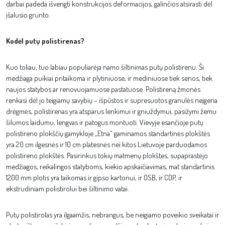
darbai padeda išvengti konstrukcijos deformacijos, galinčios atsirasti dėl
įšalusio grunto.
Kodėl putų polistirenas?
Kuo toliau, tuo labiau populiarėja namo šiltinimas putų polistirenu. Ši
medžiaga puikiai pritaikoma ir plytiniuose, ir mediniuose tiek senos, tiek
naujos statybos ar renovuojamuose pastatuose. Polistireną žmonės
renkasi dėl jo teigiamų savybių – išpūstos ir supresuotos granulės neįgeria
drėgmės, polistirenas yra atsparus lenkimui ir gniuždymui, pasižymi žemu
šilumos laidumu, lengvas ir patogus montuoti. Vievyje esančioje putų
polistireno plokščių gamykloje „Etna“ gaminamos standartinės plokštės
yra 20 cm ilgesnės ir 10 cm platesnės nei kitos Lietuvoje parduodamos
polistireno plokštės. Pasirinkus tokių matmenų plokštes, supaprastėjo
medžiagos, reikalingos statyboms, kiekio apskaičiavimas, mat standartinis
1200 mm plotis yra taikomas ir gipso kartonui, ir OSB, ir CDP, ir
ekstrudiniam polistirolui bei šiltinimo vatai.
Putų polistirolas yra ilgaamžis, nebrangus, be neigiamo poveikio sveikatai ir