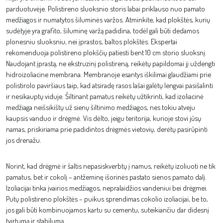
parduotuvėje. Polistireno sluoksnio storis labai priklauso nuo pamato
medžiagos ir numatytos šiluminės varžos. Atminkite, kad plokštės, kurių
sudėtyje yra grafito, šiluminę varžą padidina, todėl gali būti dedamos
plonesniu sluoksniu, nei įprastos, baltos plokštės. Ekspertai
rekomenduoja polistireno plokščių patiesti bent 10 cm storio sluoksnį.
Naudojant įprastą, ne ekstruzinį polistireną, reikėtų papildomai jį uždengti
hidroizoliacine membrana. Membranoje esantys iškilimai glaudžiami prie
polistirolo paviršiaus taip, kad atsiradę rasos lašai galėtų lengvai pasišalinti
ir nesikauptų viduje. Šiltinant pamatus reikėtų užtikrinti, kad izoliacinė
medžiaga neišsikištų už sienų šiltinimo medžiagos, nes tokiu atveju
kaupsis vanduo ir drėgmė. Vis dėlto, jeigu teritorija, kurioje stovi jūsų
namas, priskiriama prie padidintos drėgmės vietovių, derėtų pasirūpinti
jos drenažu.
Norint, kad drėgmė ir šaltis nepasiskverbtų į namus, reikėtų izoliuoti ne tik
pamatus, bet ir cokolį – antžeminę išorinės pastato sienos pamato dalį.
Izoliacijai tinka įvairios medžiagos, nepralaidžios vandeniui bei drėgmei.
Putų polistireno plokštės – puikus sprendimas cokolio izoliacijai, be to,
jos gali būti kombinuojamos kartu su cementu, suteikiančiu dar didesnį
tvirtumą ir stabilumą.