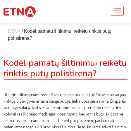
ETNA
/
Kodėl pamatų šiltinimui reikėtų rinktis putų
polistireną?
Kodėl pamatų šiltinimui reikėtų
rinktis putų polistireną?
Užtikrinti šilumą namuose ir išvengti kosminių kainų už šildymo paslaugas
– aktualu tiek gyvenančiam daugiabutyje, tiek nuosavame name. Ekspertai
vieningai sutaria, kad siekiant ekonomiškiausio sprendimo reikėtų rinktis
kokybiškas šiltinimo medžiagas ir pasirūpinti, kad jomis būtų išklotos ne
tik sienos, bet ir namo pamatai – būtent pro požeminę pastato dalį
netenkama net apie 20 proc. visos šilumos. Be to, tinkamai atlikti šiltinimo