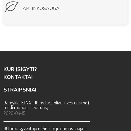
APLINKOSAUGA
KUR ĮSIGYTI?
KONTAKTAI
STRAIPSNIAI
Gamyklai ETNA – 10 metų: „Toliau investuosime į
modernizaciją ir tvarumą
2026-04-15
86 proc. gyventojų nežino, ar jų namas saugus