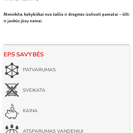
Atminkite, kokybiškai nuo šalčio ir drėgmės izoliuoti pamatai – šilti
ir jaukūs jūsų namai.
EPS SAVYBĖS
PATVARUMAS
SVEIKATA
KAINA
ATSPARUMAS VANDENIUI