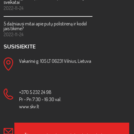
sveikatai
2022-11-24
5 dažniausi mitai apie putų polistireną ir kodėl
jais tikime?
2022-11-24
SUSISIEKITE
Vakarinė g. 105 LT 06231 Vilnius, Lietuva
+370 5 232 24 98
Pr - Pn 7:30 - 16:30 val.
www.skv.lt
info [at] skv.lt